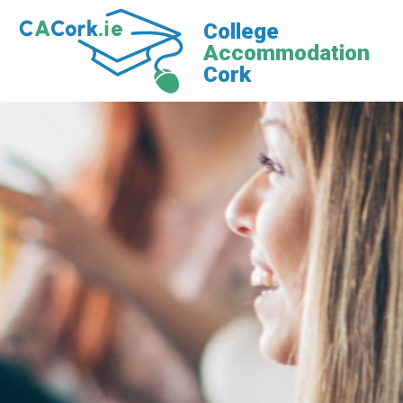
Skip
College
to
Accommodation
content
Cork