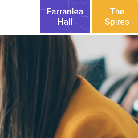
Farranlea
The
Hall
Spires